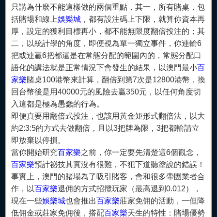
只講為什麼不能這樣做的兩個重點，其一，所有賭桌，包
括賭場和線上
娛樂城
，都有設注碼上下限，就算你資本再
厚，設定的獲利目標再小，都不能無限度翻倍投注的；其
二，以統計學的角度，即便視為單一獨立事件，你連輸6
把或連贏6把都還是在常態分配的範圍內的，常態分配口
語化的講法就是正常情況下會發生的結果，以澳門最小
百
家樂
賭桌100港幣來計算，翻倍到第7次是12800港幣，換
回台幣後是用40000元的風險去贏350元，以任何角度切
入這都是極為愚蠢的行為。
即便真要用翻倍式投注，也該用黃金矩形式翻倍法，以大
約2:3:5的方式去做翻倍，且以3把牌為限，3把都輸請立
即放棄以停損。
當你開始研究
百家樂
之前，你一定要先清楚這6個觀念，
百家樂
預計祕技其實沒有很難，不犯下道聽塗說的錯誤！
事實上，澳門的賭場為了吸引賭客，會和很多帶團業者合
作，以
百家樂
退佣的方式招攬玩家（最高退到0.012），
現在一些
娛樂城
也會推出
百家樂
莊家免佣的活動，一但降
低佣金或莊家免佣後，搭配
百家樂
天生的特性：賭場優勢