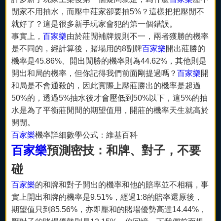
閒家不用抽水，而壓中莊家卻要抽5%？這樣把把壓閒不
就好了？這是很多新手玩家會犯的第一個錯誤。
事實上，
百家樂
由於莊閒補牌規則不一，兩者獲勝的機率
是不同的，經計算後，賭場用的8副牌
百家樂
開出莊勝的
機率是45.86%、開出閒勝的機率則為44.62%，其他則是
開出和局的機率，但你記得我們前面剛提過嗎？
百家樂
開
和局是不會通殺的，因此實際上壓莊勝出的機率是超過
50%的，透過5%抽水後才會壓低到50%以下，這5%的抽
水是為了平衡莊閒間的期望值用，開莊的機率天生就高於
開閒。
百家樂
機率詳細數學公式：維基百科
百家樂
預測密技：和牌、對子，不要
碰
百家樂
的和牌和對子開出的機率和他的賠率並不相稱，事
實上開出和牌的機率是9.51%，經過1:8的賠率還原後，
期望值只到85.56%，亦即壓和的賭場優勢高達14.44%，