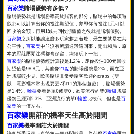
百家樂
賭場優勢有多低？
賭場優勢就是賭場勝率高於賭客的部分，賭場中的每項遊
戲都可以計算出你的投注期望值，亦即你每投注1元可以
回收的金額，再用1減去回收期望值之後就是賭場優勢。
百家樂
之所以能讓這麼多玩家趨之若鶩，最主要就是在其
公平性，
百家樂
中並沒有所謂通殺這回事，開出和局，原
本的壓莊壓閒注碼都會保留，繼續玩下一把，
百家樂
的賭場優勢經計算後是1.2%，即你投注100元回收
期望值是98.8元，其他像
21點
的賭場優勢是2%，而在亞
洲賭場較少見、歐美賭場非常受賭客歡迎的craps（雙
骰，電影裡常常出現要丟7和11的那個遊戲），賭場優勢
是1.4%，
輪盤
要看是單0或雙0，歐美流行的雙0
輪盤
賭場
優勢已經到5.3%，亞洲流行的單0
輪盤
比較低，但也是
百
家樂
的一倍左右。
百家樂
開莊的機率天生高於開閒
百家樂
機率開莊大於開閒
許多新手玩家上桌後第一個疑問就是，為什麼
百家樂
壓中