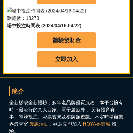
瀏覽數：13273
場中投注時間表 (2024/04/16-04/22)
體驗發財金
立即加入
簡介
全新樣貌全新體驗，多年老品牌優質服務，本平台擁有
時下最流行的真人百家、電子遊戲外， 另有體育賽
事、電競投注、彩票賓果及棋牌類遊戲。不定時舉辦業
界最豐富
優惠活動
，歡迎立即加入
HOYA娛樂城
體
驗。