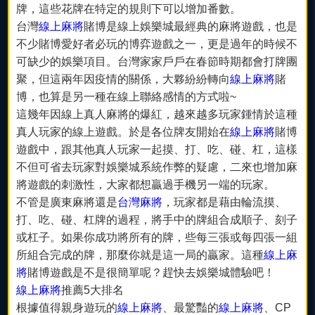
牌，這些花牌在特定的規則下可以增加番數。
台灣
線上麻將
賭博是線上娛樂城最經典的麻將遊戲，也是
不少賭博愛好者必玩的博弈遊戲之一，更是過年的時候不
可缺少的娛樂項目。台灣家家戶戶在春節時期都會打牌團
聚，但這兩年因疫情的關係，大夥紛紛轉向
線上麻將
賭
博，也算是另一種在線上聯絡感情的方式啦~
這幾年因線上真人麻將的爆紅，越來越多玩家鍾情於這種
真人玩家的線上遊戲。於是各位牌友開始在
線上麻將
賭博
遊戲中，跟其他真人玩家一起摸、打、吃、碰、杠，這樣
不但可省去玩家對娛樂城系統作弊的疑慮，二來也增加麻
將遊戲的刺激性，大家都想贏過手機另一端的玩家。
不管是廣東麻將還是
台灣麻將
，玩家都是藉由輪流摸、
打、吃、碰、杠牌的過程，將手中的牌組合成順子、刻子
或杠子。如果你成功將所有的牌，些每三張或每四張一組
所組合完成的牌，那麼你就是這一局的贏家。這種
線上麻
將
賭博遊戲是不是很簡單呢？趕快去娛樂城體驗吧！
線上麻將
推薦5大排名
根據值得親身遊玩的
線上麻將
、最驚豔的
線上麻將
、CP