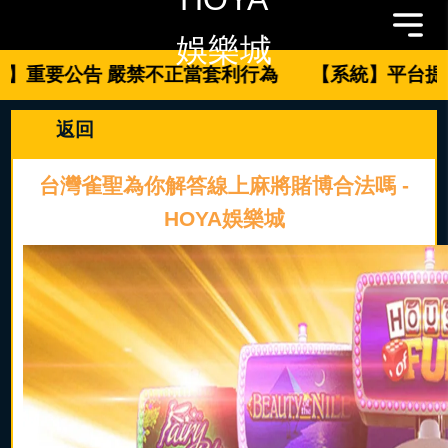
娛樂城
】重要公告 嚴禁不正當套利行為
【系統】平台提領
返回
台灣雀聖為你解答線上麻將賭博合法嗎 -
HOYA娛樂城