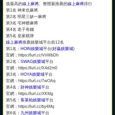
值最高的
線上麻將
、整體最推薦的
線上麻將
排行
第1名 神來也麻將
第2名 明星三缺一麻將
第3名 宅神爺麻將
第4名 老子有錢
第5名 皇家棋牌
線上麻將
推薦娛樂城平台前12名
第1名：
HOIN娛樂城
平台(
好贏娛樂城
)
官網：https://lurl.cc/VnWbDh
第2名：
SWAG娛樂城
平台
官網：https://lurl.cc/X4d2m0
第3名：
HOYA娛樂城
平台
官網：https://lurl.cc/7wOAq
第4名：
財神娛樂城
平台
官網：https://lurl.cc/XKfdg
第5名：
客萊柏娛樂城
平台
官網：https://lurl.cc/by4Mq
第6名：
九州娛樂城
平台