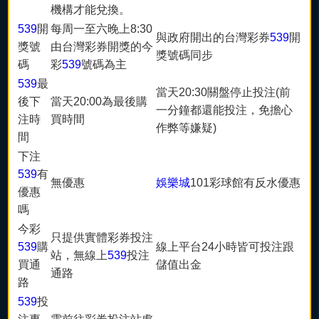
機構才能兌換。
539
開
每周一至六晚上8:30
與政府開出的台灣彩券
539
開
獎號
由台灣彩券開獎的今
獎號碼同步
碼
彩
539
號碼為主
539
最
當天20:30關盤停止投注(前
後下
當天20:00為最後購
一分鐘都還能投注，免擔心
注時
買時間
作弊等嫌疑)
間
下注
539
有
無優惠
娛樂城
101彩球館有反水優惠
優惠
嗎
今彩
只提供實體彩券投注
539
購
線上平台24小時皆可投注跟
站，無線上
539
投注
買通
儲值出金
通路
路
539
投