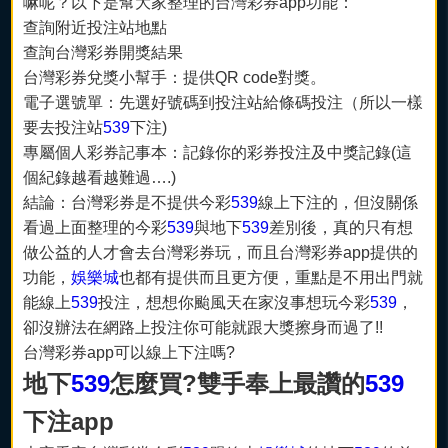
嘛呢？以下是幫大家整理的台灣彩券app功能：
查詢附近投注站地點
查詢台灣彩券開獎結果
台灣彩券兌獎小幫手：提供QR code對獎。
電子選號單：先選好號碼到投注站給條碼投注（所以一樣
要去投注站
539
下注)
專屬個人彩券記事本：記錄你的彩券投注及中獎記錄(這
個紀錄越看越難過….)
結論：台灣彩券是不提供今彩
539
線上下注的，但沒關係
看過上面整理的今彩
539
與地下
539
差別後，真的只有想
做公益的人才會去台灣彩券玩，而且台灣彩券app提供的
功能，
娛樂城
也都有提供而且更方便，重點是不用出門就
能線上
539
投注，想想你颱風天在家沒事想玩今彩
539
，
卻沒辦法在網路上投注你可能就跟大獎擦身而過了!!
台灣彩券app可以線上下注嗎?
地下
539
怎麼買?雙手奉上最讚的
539
下注app