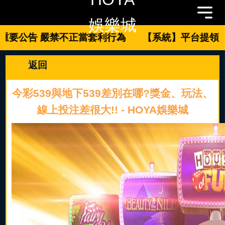
娛樂城
公告 嚴禁不正當套利行為
【系統】平台提領規則
返回
今彩539與地下539差別在哪?獎金、玩法、
線上投注差很大!! - HOYA娛樂城