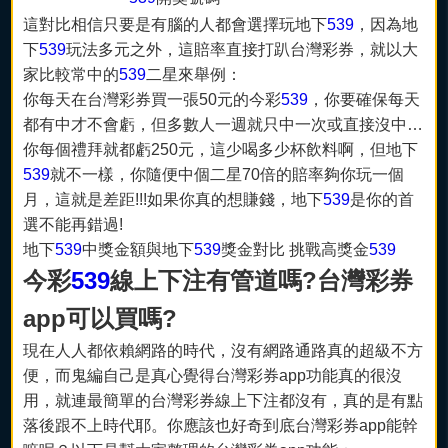
這對比相信只要是有腦的人都會選擇玩地下
539
，因為地
下
539
玩法多元之外，這賠率直接打趴台灣彩券，就以大
家比較常中的
539
二星來舉例：
你每天在台灣彩券買一張50元的今彩
539
，你要確保每天
都有中才不會虧，但多數人一週就只中一次或直接沒中…
你每個禮拜就都虧250元，這少喝多少杯飲料啊，但地下
539
就不一樣，你隨便中個二星70倍的賠率夠你玩一個
月，這就是差距!!!如果你真的想賺錢，地下
539
是你的首
選不能再錯過!
地下
539
中獎金額與地下
539
獎金對比 挑戰高獎金
539
今彩
539
線上下注有管道嗎?台灣彩券
app可以買嗎?
現在人人都依賴網路的時代，沒有網路通路真的超級不方
便，而鬼編自己是真心覺得台灣彩券app功能真的很沒
用，就連最簡單的台灣彩券線上下注都沒有，真的是有點
落後跟不上時代耶。你應該也好奇到底台灣彩券app能幹