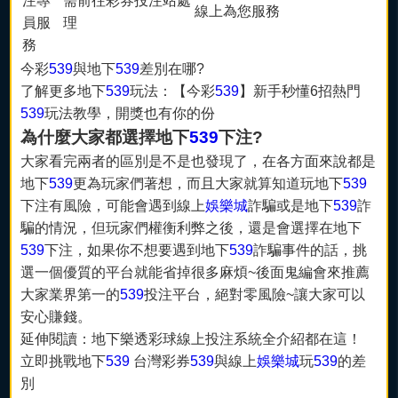
注專
需前往彩券投注站處
線上為您服務
員服
理
務
今彩
539
與地下
539
差別在哪?
了解更多地下
539
玩法：【今彩
539
】新手秒懂6招熱門
539
玩法教學，開獎也有你的份
為什麼大家都選擇地下
539
下注?
大家看完兩者的區別是不是也發現了，在各方面來說都是
地下
539
更為玩家們著想，而且大家就算知道玩地下
539
下注有風險，可能會遇到線上
娛樂城
詐騙或是地下
539
詐
騙的情況，但玩家們權衡利弊之後，還是會選擇在地下
539
下注，如果你不想要遇到地下
539
詐騙事件的話，挑
選一個優質的平台就能省掉很多麻煩~後面鬼編會來推薦
大家業界第一的
539
投注平台，絕對零風險~讓大家可以
安心賺錢。
延伸閱讀：地下樂透彩球線上投注系統全介紹都在這！
立即挑戰地下
539
台灣彩券
539
與線上
娛樂城
玩
539
的差
別