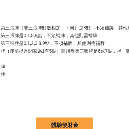
得第三張牌（非三張牌點數相加，下同）是8點，不須補牌，其他
第三張牌是0,1,8,9點，不須補牌，其他則需補牌
三張牌是0,1,2,3,8,9點，不須補牌，其他則需補牌
牌（即前提是閒家為1至5點）而補得第三張牌是6或7點，補一
補牌
補牌
！
！
體驗發財金