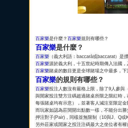
百家樂
是什麼？
百家樂
規則有哪些？
百家樂
是什麼？
百家樂
（義大利語：baccarà或baccar
百家樂
源於義大利，十五世紀時期傳入法國，
百家樂
賭桌的數目更是全球賭場之中最多，下
百家樂
的規則有哪些？
百家樂
投注人數沒有嚴格上限，除了9人參與
與閒家投注雙方注碼超過賭桌所限之限紅時，
每張賭桌均有示意），並著客人減注至限定金
而玩家如認為莊閒開出點數一樣，不能分出勝負
押注對子(Pair)，同樣並無限制（10與J、
另外莊家或閒家之投注注碼最大之坐位者有權