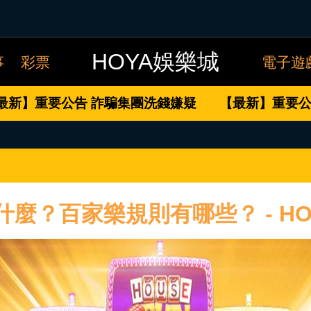
HOYA娛樂城
事
彩票
電子遊
重要公告 詐騙集團洗錢嫌疑
【最新】重要公告 
什麼？百家樂規則有哪些？ - HO